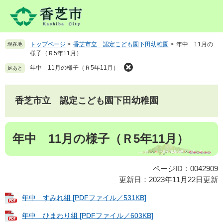
ペ
メ
ー
ニ
ジ
ュ
の
ー
トップページ
>
香芝市立 認定こども園下田幼稚園
>
年中 11月の
現在地
先
を
様子（Ｒ5年11月）
頭
飛
で
ば
年中 11月の様子（Ｒ5年11月）
足あと
す
し
。
て
本
香芝市立 認定こども園下田幼稚園
文
へ
本
年中 11月の様子（Ｒ5年11月）
文
ページID：0042909
更新日：2023年11月22日更新
年中 すみれ組 [PDFファイル／531KB]
年中 ひまわり組 [PDFファイル／603KB]