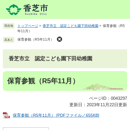
ペ
メ
ー
ニ
ジ
ュ
の
ー
トップページ
>
香芝市立 認定こども園下田幼稚園
>
保育参観（R5
現在地
先
を
年11月）
頭
飛
で
ば
保育参観（R5年11月）
足あと
す
し
。
て
本
香芝市立 認定こども園下田幼稚園
文
へ
本
保育参観（R5年11月）
文
ページID：0043297
更新日：2023年11月22日更新
保育参観（R5年11月） [PDFファイル／655KB]