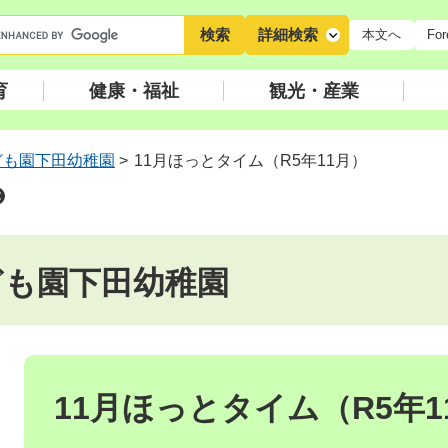
キ
詳細検索
本文へ
For
ー
ワ
育
健康・福祉
観光・産業
ー
ド
検
ども園下田幼稚園
>
11月ほっとタイム（R5年11月）
索
ども園下田幼稚園
本
文
11月ほっとタイム（R5年1