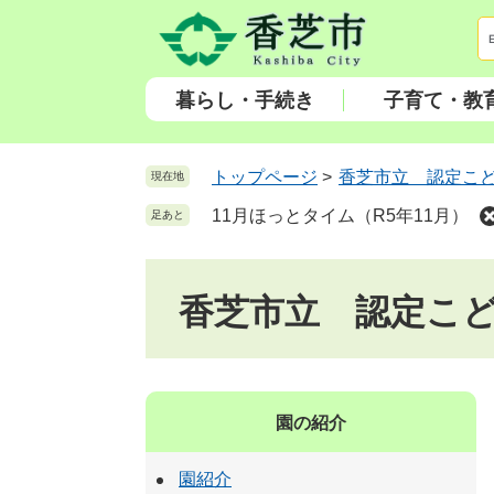
ペ
メ
ー
ニ
ジ
ュ
の
ー
暮らし・手続き
子育て・教
先
を
頭
飛
で
ば
トップページ
>
香芝市立 認定こ
現在地
す
し
11月ほっとタイム（R5年11月）
足あと
。
て
本
文
香芝市立 認定こ
へ
園の紹介
園紹介