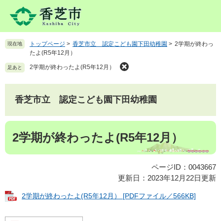
ペ
メ
ー
ニ
ジ
ュ
の
ー
トップページ
>
香芝市立 認定こども園下田幼稚園
>
2学期が終わっ
現在地
先
を
たよ(R5年12月）
頭
飛
で
ば
2学期が終わったよ(R5年12月）
足あと
す
し
。
て
本
香芝市立 認定こども園下田幼稚園
文
へ
本
2学期が終わったよ(R5年12月）
文
ページID：0043667
更新日：2023年12月22日更新
2学期が終わったよ(R5年12月） [PDFファイル／566KB]