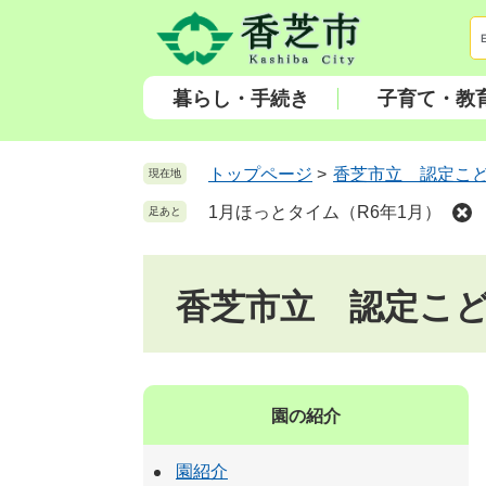
ペ
メ
ー
ニ
ジ
ュ
の
ー
暮らし・手続き
子育て・教
先
を
頭
飛
で
ば
トップページ
>
香芝市立 認定こ
現在地
す
し
1月ほっとタイム（R6年1月）
足あと
。
て
本
文
香芝市立 認定こ
へ
園の紹介
園紹介