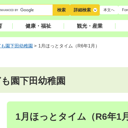
キ
詳細検索
本文へ
For
ー
ワ
育
健康・福祉
観光・産業
ー
ド
検
ども園下田幼稚園
>
1月ほっとタイム（R6年1月）
索
ども園下田幼稚園
本
文
1月ほっとタイム（R6年1