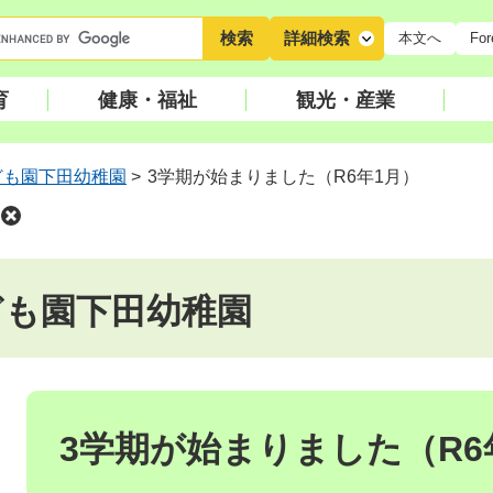
キ
詳細検索
本文へ
For
ー
ワ
育
健康・福祉
観光・産業
ー
ド
検
ども園下田幼稚園
>
3学期が始まりました（R6年1月）
索
ども園下田幼稚園
本
文
3学期が始まりました（R6