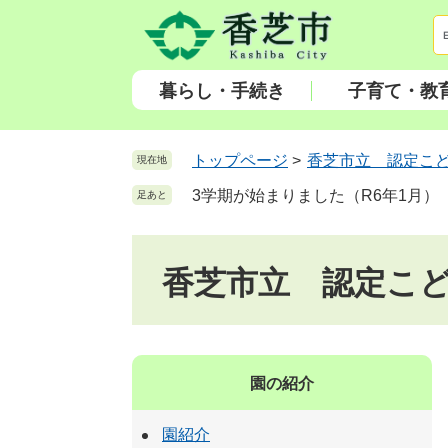
ペ
メ
ー
ニ
ジ
ュ
の
ー
暮らし・手続き
子育て・教
先
を
頭
飛
で
ば
トップページ
>
香芝市立 認定こ
現在地
す
し
3学期が始まりました（R6年1月）
足あと
。
て
本
文
香芝市立 認定こ
へ
園の紹介
園紹介