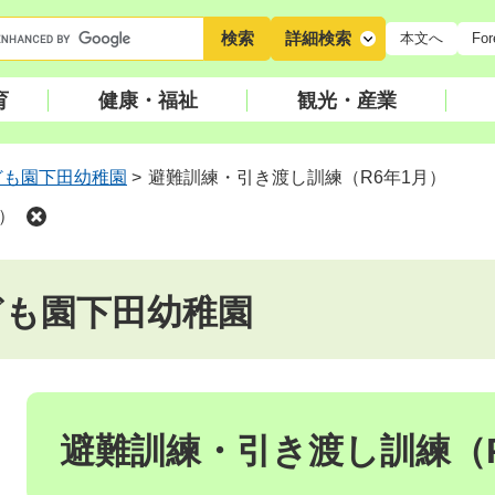
キ
詳細検索
本文へ
For
ー
ワ
育
健康・福祉
観光・産業
ー
ド
検
ども園下田幼稚園
>
避難訓練・引き渡し訓練（R6年1月）
索
）
ども園下田幼稚園
本
文
避難訓練・引き渡し訓練（R