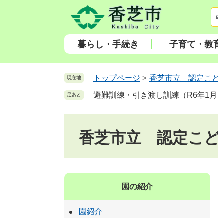
ペ
メ
ー
ニ
ジ
ュ
の
ー
暮らし・手続き
子育て・教
先
を
頭
飛
で
ば
トップページ
>
香芝市立 認定こ
現在地
す
し
避難訓練・引き渡し訓練（R6年1月
足あと
。
て
本
文
香芝市立 認定こ
へ
園の紹介
園紹介