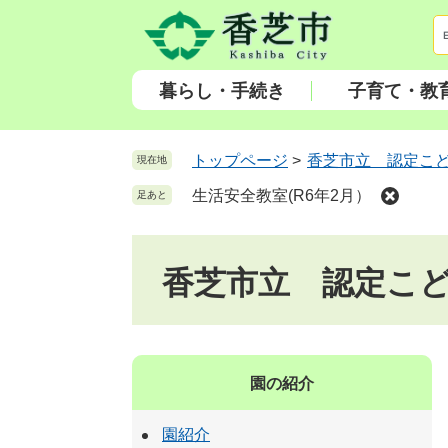
ペ
メ
ー
ニ
ジ
ュ
の
ー
暮らし・手続き
子育て・教
先
を
頭
飛
で
ば
トップページ
>
香芝市立 認定こ
現在地
す
し
生活安全教室(R6年2月）
足あと
。
て
本
文
香芝市立 認定こ
へ
園の紹介
園紹介