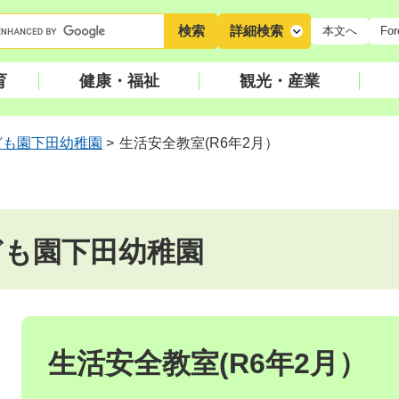
キ
詳細検索
本文へ
For
ー
ワ
育
健康・福祉
観光・産業
ー
ド
検
ども園下田幼稚園
>
生活安全教室(R6年2月）
索
ども園下田幼稚園
本
文
生活安全教室(R6年2月）