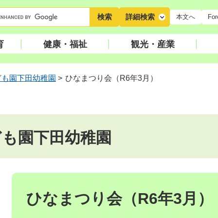
キ
詳細検索
本文へ
For
ー
ワ
育
健康・福祉
観光・産業
ー
ド
検
ども園下田幼稚園
>
ひなまつり会（R6年3月）
索
ども園下田幼稚園
本
文
ひなまつり会（R6年3月）