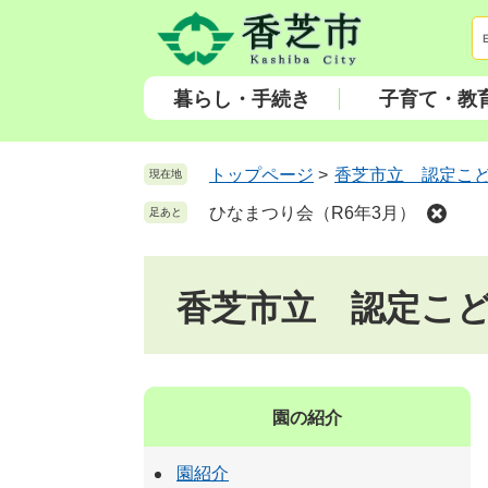
ペ
メ
ー
ニ
ジ
ュ
の
ー
暮らし・手続き
子育て・教
先
を
頭
飛
で
ば
トップページ
>
香芝市立 認定こ
現在地
す
し
ひなまつり会（R6年3月）
足あと
。
て
本
文
香芝市立 認定こ
へ
園の紹介
園紹介