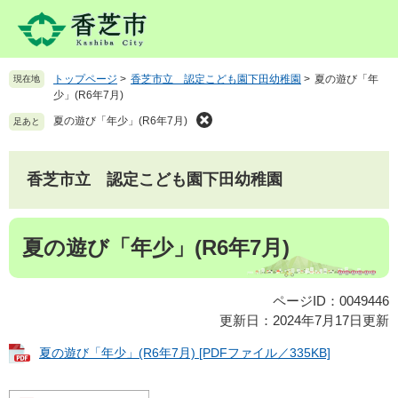
ペ
メ
ー
ニ
ジ
ュ
の
ー
トップページ
>
香芝市立 認定こども園下田幼稚園
>
夏の遊び「年
現在地
先
を
少」(R6年7月)
頭
飛
で
ば
夏の遊び「年少」(R6年7月)
足あと
す
し
。
て
本
香芝市立 認定こども園下田幼稚園
文
へ
本
夏の遊び「年少」(R6年7月)
文
ページID：0049446
更新日：2024年7月17日更新
夏の遊び「年少」(R6年7月) [PDFファイル／335KB]