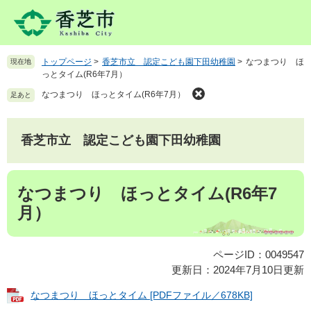
ペ
メ
ー
ニ
ジ
ュ
の
ー
トップページ
>
香芝市立 認定こども園下田幼稚園
>
なつまつり ほ
現在地
先
を
っとタイム(R6年7月）
頭
飛
で
ば
なつまつり ほっとタイム(R6年7月）
足あと
す
し
。
て
本
香芝市立 認定こども園下田幼稚園
文
へ
本
なつまつり ほっとタイム(R6年7
文
月）
ページID：0049547
更新日：2024年7月10日更新
なつまつり ほっとタイム [PDFファイル／678KB]