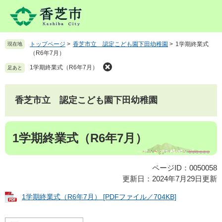
ペ
メ
ー
ニ
ジ
ュ
の
ー
トップページ
>
香芝市立 認定こども園下田幼稚園
>
1学期終業式
現在地
先
を
（R6年7月）
頭
飛
で
ば
1学期終業式（R6年7月）
足あと
す
し
。
て
本
香芝市立 認定こども園下田幼稚園
文
へ
本
1学期終業式（R6年7月）
文
ページID：0050058
更新日：2024年7月29日更新
1学期終業式（R6年7月） [PDFファイル／704KB]