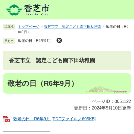
ペ
メ
ー
ニ
ジ
ュ
の
ー
トップページ
>
香芝市立 認定こども園下田幼稚園
>
敬老の日（R6
現在地
先
を
年9月）
頭
飛
で
ば
敬老の日（R6年9月）
足あと
す
し
。
て
本
香芝市立 認定こども園下田幼稚園
文
へ
本
敬老の日（R6年9月）
文
ページID：0051122
更新日：2024年9月10日更新
敬老の日 R6年9月 [PDFファイル／605KB]