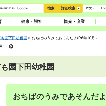
キ
詳細検索
本文へ
For
ー
ワ
育
健康・福祉
観光・産業
ー
ド
検
ども園下田幼稚園
>
おちばのうみであそんだよ(R6年10月）
索
月）
ども園下田幼稚園
本
文
おちばのうみであそんだよ(