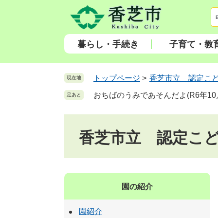
ペ
メ
ー
ニ
ジ
ュ
の
ー
暮らし・手続き
子育て・教
先
を
頭
飛
で
ば
トップページ
>
香芝市立 認定こ
現在地
す
し
おちばのうみであそんだよ(R6年10
足あと
。
て
本
文
香芝市立 認定こ
へ
園の紹介
園紹介