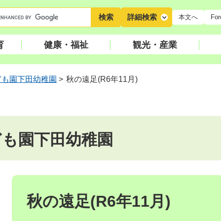
キ
詳細検索
本文へ
For
ー
ワ
育
健康・福祉
観光・産業
ー
ド
検
ども園下田幼稚園
>
秋の遠足(R6年11月)
索
ども園下田幼稚園
本
文
秋の遠足(R6年11月)