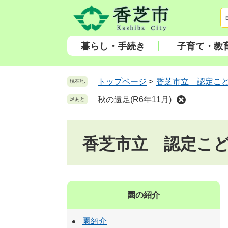
ペ
メ
ー
ニ
ジ
ュ
の
ー
暮らし・手続き
子育て・教
先
を
頭
飛
で
ば
トップページ
>
香芝市立 認定こ
現在地
す
し
秋の遠足(R6年11月)
足あと
。
て
本
文
香芝市立 認定こ
へ
園の紹介
園紹介