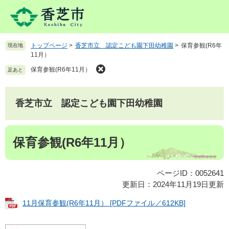
ペ
メ
ー
ニ
ジ
ュ
の
ー
トップページ
>
香芝市立 認定こども園下田幼稚園
>
保育参観(R6年
現在地
先
を
11月）
頭
飛
で
ば
保育参観(R6年11月）
足あと
す
し
。
て
本
香芝市立 認定こども園下田幼稚園
文
へ
本
保育参観(R6年11月）
文
ページID：0052641
更新日：2024年11月19日更新
11月保育参観(R6年11月） [PDFファイル／612KB]