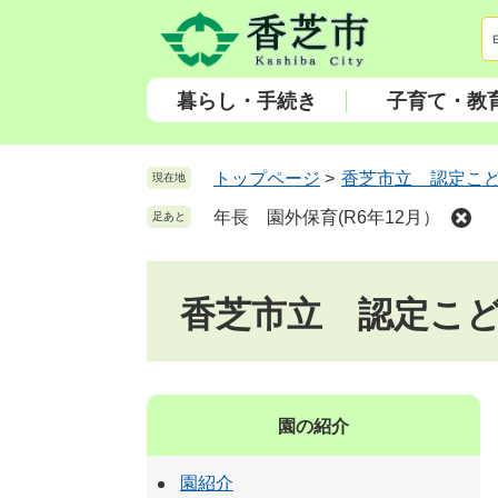
ペ
メ
ー
ニ
ジ
ュ
の
ー
暮らし・手続き
子育て・教
先
を
頭
飛
で
ば
トップページ
>
香芝市立 認定こ
現在地
す
し
年長 園外保育(R6年12月）
足あと
。
て
本
文
香芝市立 認定こ
へ
園の紹介
園紹介