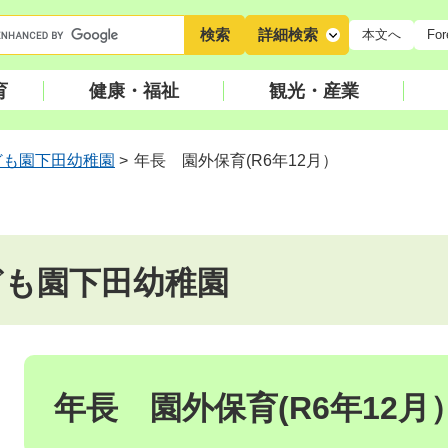
キ
詳細検索
本文へ
For
ー
ワ
育
健康・福祉
観光・産業
ー
ド
検
ども園下田幼稚園
>
年長 園外保育(R6年12月）
索
ども園下田幼稚園
本
文
年長 園外保育(R6年12月