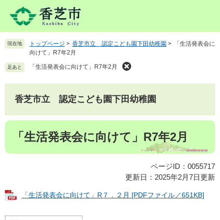
ペ
メ
ー
ニ
ジ
ュ
の
ー
トップページ
>
香芝市立 認定こども園下田幼稚園
>
「生活発表会に
現在地
先
を
向けて」R7年2月
頭
飛
で
ば
「生活発表会に向けて」R7年2月
足あと
す
し
。
て
本
香芝市立 認定こども園下田幼稚園
文
へ
本
「生活発表会に向けて」R7年2月
文
ページID：0055717
更新日：2025年2月7日更新
「生活発表会に向けて」R７．２月 [PDFファイル／651KB]