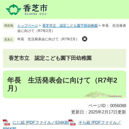
ペ
メ
ー
ニ
ジ
ュ
の
ー
トップページ
>
香芝市立 認定こども園下田幼稚園
>
年長 生活発表
現在地
先
を
会に向けて（R7年2月）
頭
飛
で
ば
年長 生活発表会に向けて（R7年2月）
足あと
す
し
。
て
本
香芝市立 認定こども園下田幼稚園
文
へ
本
年長 生活発表会に向けて（R7年2
文
月）
ページID：0056088
更新日：2025年2月17日更新
にじ組 [PDFファイル／634KB]
そら組 [PDFファイル／
896KB]