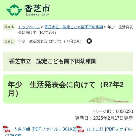
ペ
メ
ー
ニ
ジ
ュ
の
ー
トップページ
>
香芝市立 認定こども園下田幼稚園
>
年少 生活発表
現在地
先
を
会に向けて（R7年2月）
頭
飛
で
ば
年少 生活発表会に向けて（R7年2月）
足あと
す
し
。
て
本
香芝市立 認定こども園下田幼稚園
文
へ
本
年少 生活発表会に向けて（R7年2
文
月）
ページID：0056090
更新日：2025年2月17日更新
うさぎ組 [PDFファイル／301KB]
ひよこ組 [PDFファイル
／706KB]