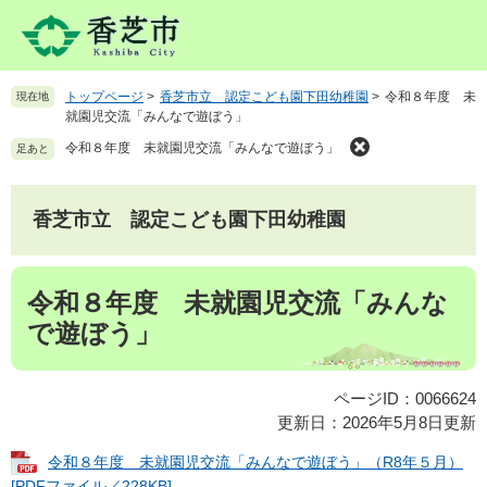
ペ
メ
ー
ニ
ジ
ュ
の
ー
トップページ
>
香芝市立 認定こども園下田幼稚園
>
令和８年度 未
現在地
先
を
就園児交流「みんなで遊ぼう」
頭
飛
で
ば
令和８年度 未就園児交流「みんなで遊ぼう」
足あと
す
し
。
て
本
香芝市立 認定こども園下田幼稚園
文
へ
本
令和８年度 未就園児交流「みんな
文
で遊ぼう」
ページID：0066624
更新日：2026年5月8日更新
令和８年度 未就園児交流「みんなで遊ぼう」（R8年５月）
[PDFファイル／228KB]