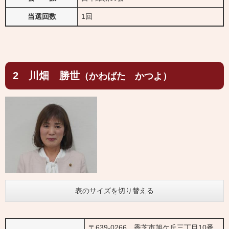
当選回数
1回
2 川畑 勝世
（かわばた かつよ）
表のサイズを切り替える
〒639-0266 香芝市旭ケ丘三丁目10番