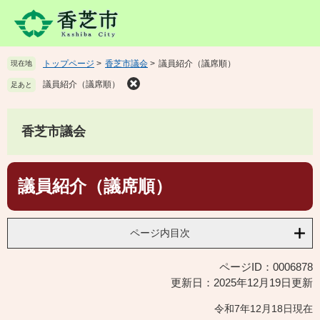
ペ
メ
ー
ニ
ジ
ュ
の
ー
トップページ
>
香芝市議会
>
議員紹介（議席順）
現在地
先
を
頭
飛
議員紹介（議席順）
足あと
で
ば
す
し
。
て
香芝市議会
本
文
本
へ
議員紹介（議席順）
文
ページ内目次
ページID：0006878
更新日：2025年12月19日更新
令和7年12月18日現在