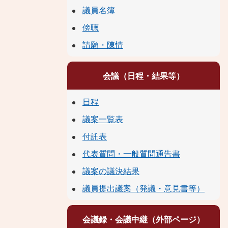
議員名簿
傍聴
請願・陳情
会議（日程・結果等）
日程
議案一覧表
付託表
代表質問・一般質問通告書
議案の議決結果
議員提出議案（発議・意見書等）
会議録・会議中継（外部ページ）