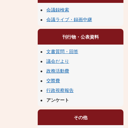
会議録検索
会議ライブ・録画中継
刊行物・公表資料
文書質問・回答
議会だより
政務活動費
交際費
行政視察報告
アンケート
その他