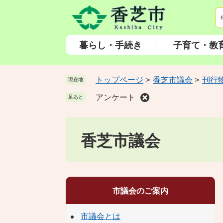
ペ
メ
ー
ニ
ジ
ュ
の
ー
暮らし・手続き
子育て・教
先
を
頭
飛
で
ば
トップページ
>
香芝市議会
>
刊行
現在地
す
し
アンケート
足あと
。
て
本
文
香芝市議会
へ
市議会のご案内
市議会とは