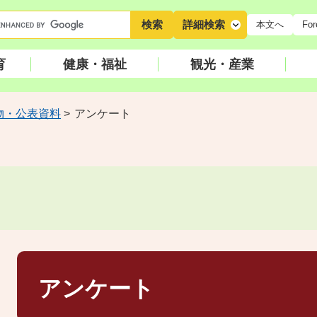
キ
詳細検索
本文へ
For
ー
ワ
育
健康・福祉
観光・産業
ー
ド
検
物・公表資料
>
アンケート
索
本
文
アンケート