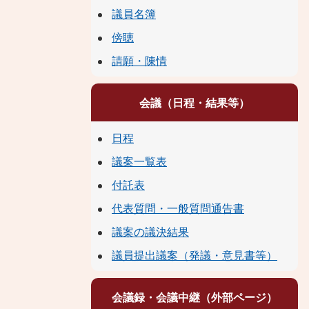
議員名簿
傍聴
請願・陳情
会議（日程・結果等）
日程
議案一覧表
付託表
代表質問・一般質問通告書
議案の議決結果
議員提出議案（発議・意見書等）
会議録・会議中継（外部ページ）