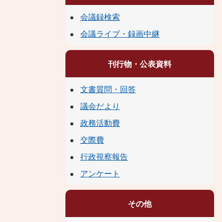
会議録検索
会議ライブ・録画中継
刊行物・公表資料
文書質問・回答
議会だより
政務活動費
交際費
行政視察報告
アンケート
その他