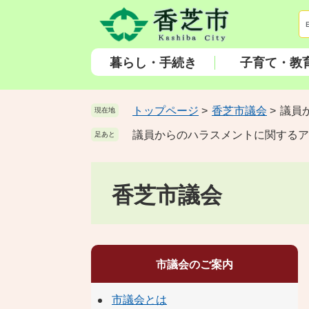
ペ
メ
ー
ニ
ジ
ュ
の
ー
暮らし・手続き
子育て・教
先
を
頭
飛
で
ば
トップページ
>
香芝市議会
>
議員
現在地
す
し
議員からのハラスメントに関するア
足あと
。
て
本
文
香芝市議会
へ
市議会のご案内
市議会とは