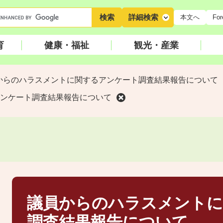
キ
詳細検索
本文へ
For
ー
ワ
育
健康・福祉
観光・産業
ー
ド
検
からのハラスメントに関するアンケート調査結果報告について
索
ンケート調査結果報告について
本
文
議員からのハラスメントに
調査結果報告について