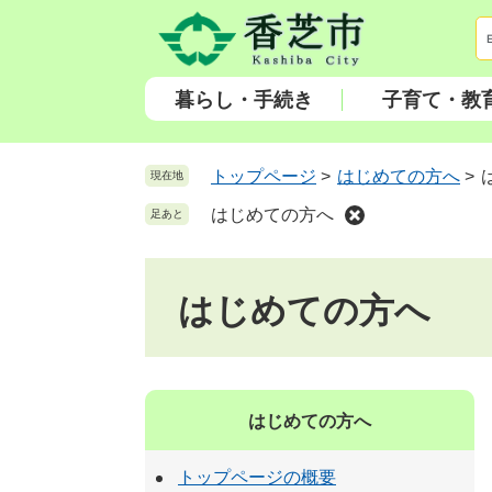
ペ
メ
ー
ニ
ジ
ュ
の
ー
暮らし・手続き
子育て・教
先
を
頭
飛
で
ば
トップページ
>
はじめての方へ
>
現在地
す
し
はじめての方へ
足あと
。
て
本
文
はじめての方へ
へ
はじめての方へ
トップページの概要