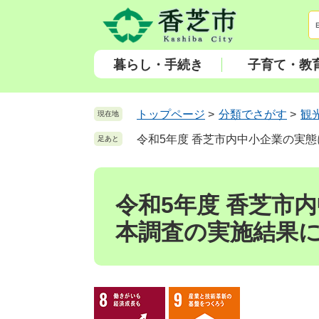
ペ
メ
ー
ニ
ジ
ュ
の
ー
暮らし・手続き
子育て・教
先
を
頭
飛
で
ば
トップページ
>
分類でさがす
>
観
現在地
す
し
令和5年度 香芝市内中小企業の実
足あと
。
て
本
本
文
文
へ
令和5年度 香芝市
本調査の実施結果