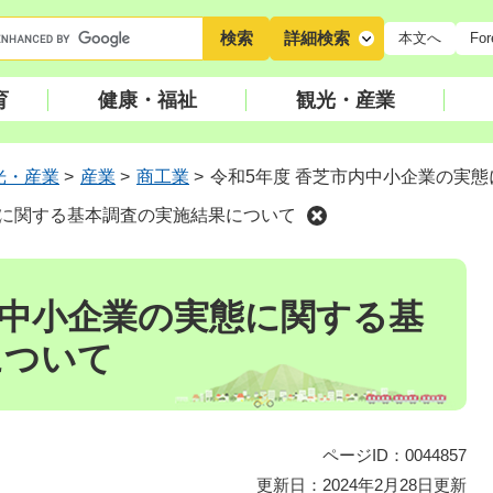
キ
詳細検索
本文へ
For
ー
ワ
育
健康・福祉
観光・産業
ー
ド
検
光・産業
>
産業
>
商工業
>
令和5年度 香芝市内中小企業の実
索
態に関する基本調査の実施結果について
内中小企業の実態に関する基
について
ページID：0044857
更新日：2024年2月28日更新