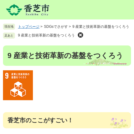
ペ
メ
ー
ニ
ジ
ュ
の
ー
トップページ
>
SDGsでさがす
>
9 産業と技術革新の基盤をつくろう
現在地
先
を
頭
飛
9 産業と技術革新の基盤をつくろう
足あと
で
ば
す
し
本
。
て
9 産業と技術革新の基盤をつくろう
文
本
文
へ
香芝市のここがすごい！