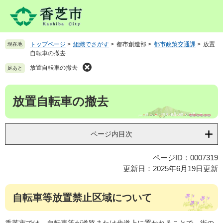
ペ
メ
ー
ニ
ジ
ュ
の
ー
トップページ
>
組織でさがす
>
都市創造部
>
都市政策交通課
>
放置
現在地
先
を
自転車の撤去
頭
飛
で
ば
放置自転車の撤去
足あと
す
し
。
て
本
放置自転車の撤去
本
文
文
へ
ページ内目次
ページID：0007319
更新日：2025年6月19日更新
自転車等放置禁止区域について
香芝市では、自転車等が道路または歩道上に置かれることで、街の