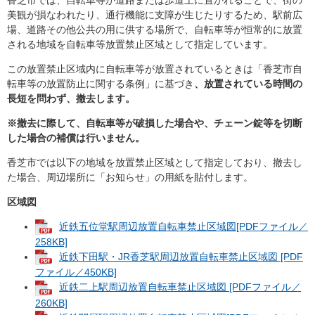
美観が損なわれたり、通行機能に支障が生じたりするため、駅前広
場、道路その他公共の用に供する場所で、自転車等が恒常的に放置
される地域を自転車等放置禁止区域として指定しています。
この放置禁止区域内に自転車等が放置されているときは「香芝市自
転車等の放置防止に関する条例」に基づき
、放置されている時間の
長短を問わず、撤去します。
※撤去に際して、自転車等が破損した場合や、チェーン錠等を切断
した場合の補償は行いません。
香芝市では以下の地域を放置禁止区域として指定しており、撤去し
た場合、周辺場所に「お知らせ」の用紙を貼付します。
区域図
近鉄五位堂駅周辺放置自転車禁止区域図[PDFファイル／
258KB]
近鉄下田駅・JR香芝駅周辺放置自転車禁止区域図 [PDF
ファイル／450KB]
近鉄二上駅周辺放置自転車禁止区域図 [PDFファイル／
260KB]