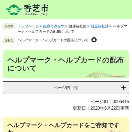
ペ
メ
ー
ニ
ジ
ュ
の
ー
トップページ
>
組織でさがす
>
健康福祉部
>
社会福祉課
>
ヘルプマ
現在地
先
を
ーク・ヘルプカードの配布について
頭
飛
で
ば
ヘルプマーク・ヘルプカードの配布について
足あと
す
し
。
て
本
ヘルプマーク・ヘルプカードの配布
本
文
文
について
へ
ページ内目次
ページID：0005415
更新日：2020年6月22日更新
ヘルプマーク・ヘルプカードをご存知です