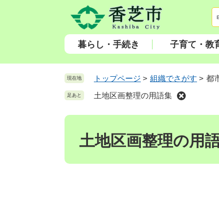
ペ
メ
ー
ニ
ジ
ュ
の
ー
暮らし・手続き
子育て・教
先
を
頭
飛
で
ば
トップページ
>
組織でさがす
>
都
現在地
す
し
土地区画整理の用語集
足あと
。
て
本
本
文
文
へ
土地区画整理の用