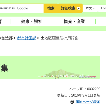
キ
詳細検索
本文へ
For
ー
ワ
育
健康・福祉
観光・産業
ー
ド
検
市創造部
>
都市計画課
>
土地区画整理の用語集
索
語集
ページID：0002290
更新日：2016年3月1日更新
印刷ページ表示