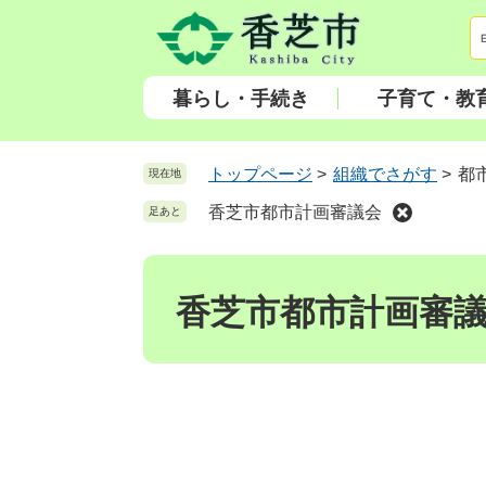
ペ
メ
ー
ニ
ジ
ュ
の
ー
暮らし・手続き
子育て・教
先
を
頭
飛
で
ば
トップページ
>
組織でさがす
>
都
現在地
す
し
香芝市都市計画審議会
足あと
。
て
本
本
文
文
へ
香芝市都市計画審