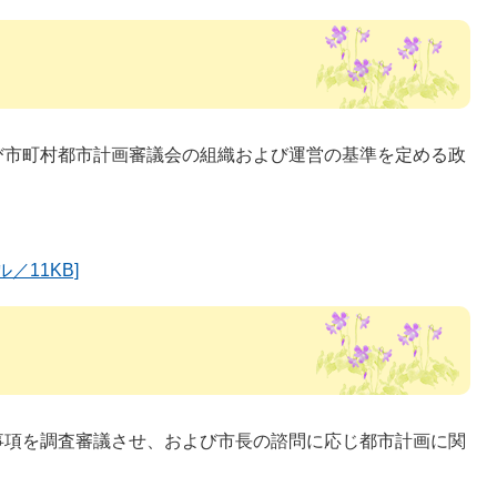
び市町村都市計画審議会の組織および運営の基準を定める政
／11KB]
事項を調査審議させ、および市長の諮問に応じ都市計画に関