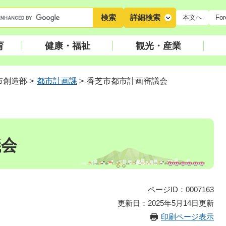
キ
詳細検索
本文へ
For
ー
ワ
育
健康・福祉
観光・産業
ー
ド
検
市創造部
>
都市計画課
>
香芝市都市計画審議会
索
議会
ページID：0007163
更新日：2025年5月14日更新
印刷ページ表示