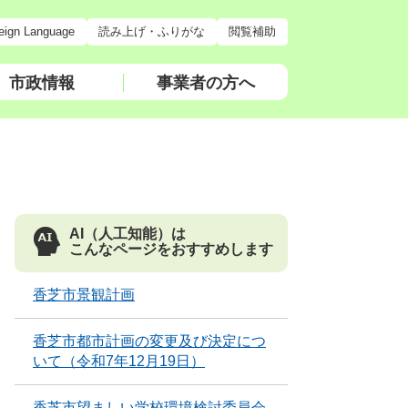
eign Language
読み上げ・ふりがな
閲覧補助
市政情報
事業者の方へ
AI（人工知能）は
こんなページをおすすめします
香芝市景観計画
香芝市都市計画の変更及び決定につ
いて（令和7年12月19日）
香芝市望ましい学校環境検討委員会