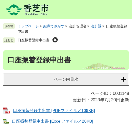
ペ
メ
ー
ニ
ジ
ュ
の
ー
トップページ
>
組織でさがす
>
会計管理者
>
会計課
>
口座振替登録
現在地
先
を
申出書
頭
飛
で
ば
口座振替登録申出書
足あと
す
し
。
て
本
口座振替登録申出書
本
文
文
へ
ページ内目次
ページID：0001148
更新日：2023年7月20日更新
口座振替登録申出書 [PDFファイル／109KB]
口座振替登録申出書 [Excelファイル／20KB]