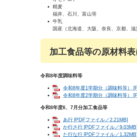
精麦
福井、石川、富山等
牛乳
国産（北海道、大阪、奈良、京都、滋
加工食品等の原材料表
令和8年度調味料等
令和8年度1学期分（調味料等） [PD
令和8年度2学期分（調味料等） [PD
令和8年度6、7月分加工食品等
あ行 [PDFファイル／2.21MB]
か行さ行 [PDFファイル／9.03MB
た行な行 [PDFファイル／1.32MB