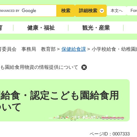
キ
詳細検索
本文へ
For
ー
ワ
育
健康・福祉
観光・産業
ー
ド
検
育委員会 事務局 教育部
>
保健給食課
>
小学校給食・幼稚園
索
も園給食用物資の情報提供について
園給食・認定こども園給食用
ついて
ページID：0007333