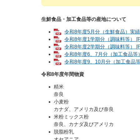
生鮮食品・加工食品等の産地について​
令和8年度5月分（生鮮食品）実績 [
令和8年度1学期分（調味料等） [P
令和8年度2学期分（調味料等） [P
令和8年度6、7月分（加工食品等） 
令和8年度9、10月分（加工食品等）
令和8年度年間物資
精米
奈良
小麦粉
カナダ、アメリカ及び奈良
米粉ミックス粉
奈良、カナダ及びアメリカ
脱脂粉乳
オセアニア