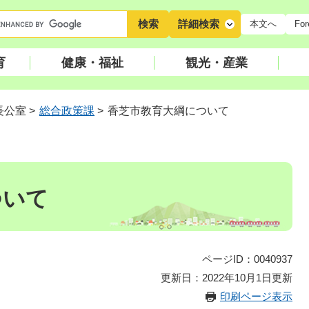
キ
詳細検索
本文へ
For
ー
ワ
育
健康・福祉
観光・産業
ー
ド
検
長公室
>
総合政策課
>
香芝市教育大綱について
索
ついて
ページID：0040937
更新日：2022年10月1日更新
印刷ページ表示