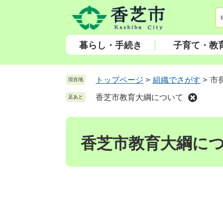
ペ
メ
ー
ニ
ジ
ュ
の
ー
暮らし・手続き
子育て・教
先
を
頭
飛
で
ば
トップページ
>
組織でさがす
>
市
現在地
す
し
香芝市教育大綱について
足あと
。
て
本
本
文
文
へ
香芝市教育大綱に