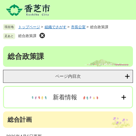
ペ
メ
ー
ニ
ジ
ュ
の
ー
トップページ
>
組織でさがす
>
市長公室
>
総合政策課
現在地
先
を
頭
飛
総合政策課
足あと
で
ば
す
し
本
。
て
総合政策課
文
本
文
へ
ページ内目次
新着情報
総合計画