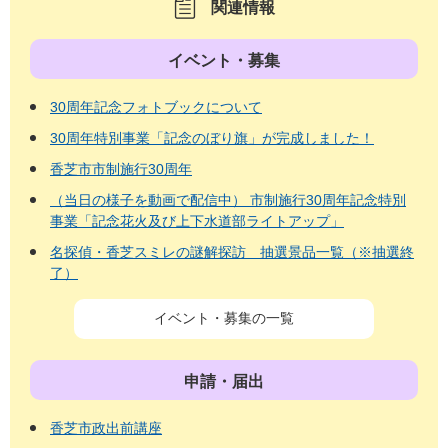
関連情報
イベント・募集
30周年記念フォトブックについて
30周年特別事業「記念のぼり旗」が完成しました！
香芝市市制施行30周年
（当日の様子を動画で配信中） 市制施行30周年記念特別
事業「記念花火及び上下水道部ライトアップ」
名探偵・香芝スミレの謎解探訪 抽選景品一覧（※抽選終
了）
イベント・募集の一覧
申請・届出
香芝市政出前講座