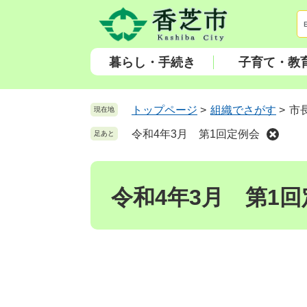
ペ
メ
ー
ニ
ジ
ュ
の
ー
暮らし・手続き
子育て・教
先
を
頭
飛
で
ば
トップページ
>
組織でさがす
>
市
現在地
す
し
令和4年3月 第1回定例会
足あと
。
て
本
本
文
文
へ
令和4年3月 第1