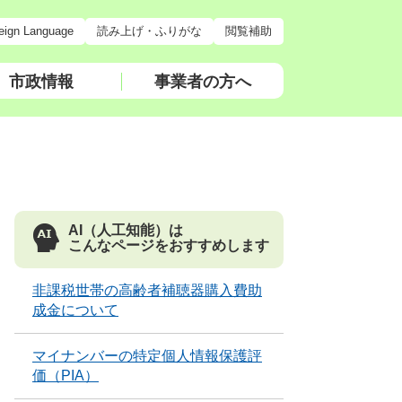
eign Language
読み上げ・ふりがな
閲覧補助
市政情報
事業者の方へ
AI（人工知能）は
こんなページをおすすめします
非課税世帯の高齢者補聴器購入費助
成金について
マイナンバーの特定個人情報保護評
価（PIA）