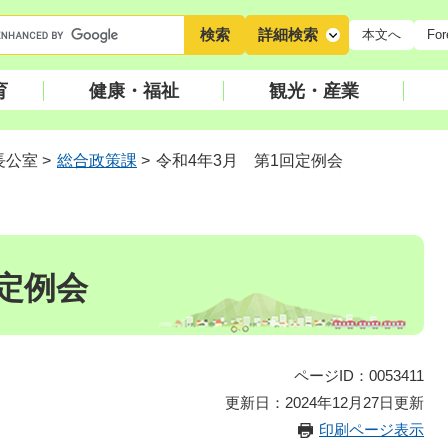
キ
詳細検索
本文へ
For
ー
ワ
育
健康・福祉
観光・産業
ー
ド
検
長公室
>
総合政策課
>
令和4年3月 第1回定例会
索
回定例会
ページID：0053411
更新日：2024年12月27日更新
印刷ページ表示