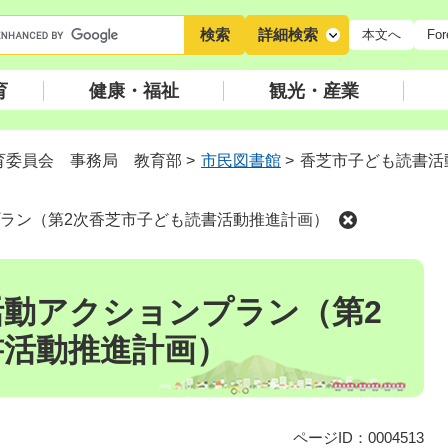
キ
詳細検索
本文へ
For
ー
ワ
育
健康・福祉
観光・産業
ー
ド
検
育委員会 事務局 教育部
>
市民図書館
>
香芝市子ども読書活
索
ラン（第2次香芝市子ども読書活動推進計画）
活動アクションプラン（第2
書活動推進計画）
ページID：0004513