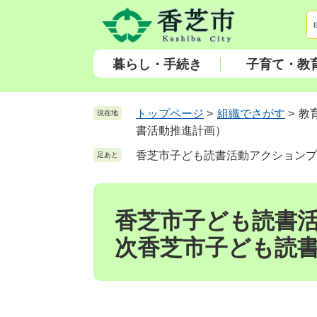
ペ
メ
ー
ニ
ジ
ュ
の
ー
暮らし・手続き
子育て・教
先
を
頭
飛
で
ば
トップページ
>
組織でさがす
>
教
現在地
す
し
書活動推進計画）
。
て
香芝市子ども読書活動アクションプ
足あと
本
文
本
へ
文
香芝市子ども読書
次香芝市子ども読