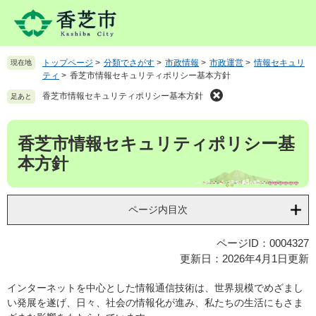
ペ
メ
ー
ニ
ジ
ュ
の
ー
トップページ
>
分類でさがす
>
市政情報
>
市政運営
>
情報セキュリ
現在地
先
を
ティ
>
香芝市情報セキュリティポリシー基本方針
頭
飛
で
ば
香芝市情報セキュリティポリシー基本方針
足あと
す
し
。
て
本
香芝市情報セキュリティポリシー基
本
文
文
本方針
へ
ページ内目次
ページID：0004327
更新日：2026年4月1日更新
インターネットを中心とした情報通信技術は、世界規模でめざまし
い発展を遂げ、日々、社会の情報化が進み、私たちの生活にもさま