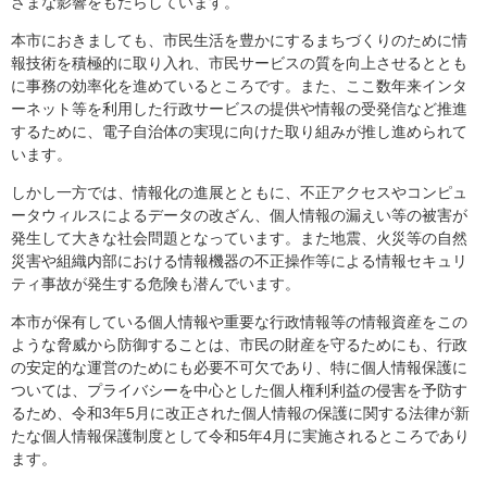
ざまな影響をもたらしています。
本市におきましても、市民生活を豊かにするまちづくりのために情
報技術を積極的に取り入れ、市民サービスの質を向上させるととも
に事務の効率化を進めているところです。また、ここ数年来インタ
ーネット等を利用した行政サービスの提供や情報の受発信など推進
するために、電子自治体の実現に向けた取り組みが推し進められて
います。
しかし一方では、情報化の進展とともに、不正アクセスやコンピュ
ータウィルスによるデータの改ざん、個人情報の漏えい等の被害が
発生して大きな社会問題となっています。また地震、火災等の自然
災害や組織内部における情報機器の不正操作等による情報セキュリ
ティ事故が発生する危険も潜んでいます。
本市が保有している個人情報や重要な行政情報等の情報資産をこの
ような脅威から防御することは、市民の財産を守るためにも、行政
の安定的な運営のためにも必要不可欠であり、特に個人情報保護に
ついては、プライバシーを中心とした個人権利利益の侵害を予防す
るため、令和3年5月に改正された個人情報の保護に関する法律が新
たな個人情報保護制度として令和5年4月に実施されるところであり
ます。