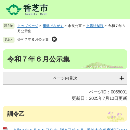
ペ
メ
ー
ニ
ジ
ュ
の
ー
トップページ
>
組織でさがす
>
市長公室
>
文書法制課
>
令和７年６
現在地
先
を
月公示集
頭
飛
で
ば
令和７年６月公示集
足あと
す
し
。
て
本
令和７年６月公示集
本
文
文
へ
ページ内目次
ページID：0059001
更新日：2025年7月10日更新
訓令乙