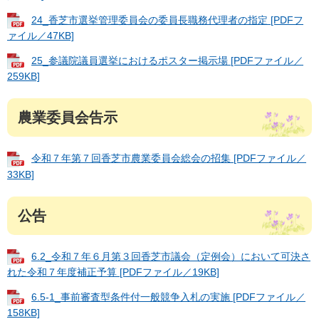
24_香芝市選挙管理委員会の委員長職務代理者の指定 [PDFフ
ァイル／47KB]
25_参議院議員選挙におけるポスター掲示場 [PDFファイル／
259KB]
農業委員会告示
令和７年第７回香芝市農業委員会総会の招集 [PDFファイル／
33KB]
公告
6.2_令和７年６月第３回香芝市議会（定例会）において可決さ
れた令和７年度補正予算 [PDFファイル／19KB]
6.5-1_事前審査型条件付一般競争入札の実施 [PDFファイル／
158KB]