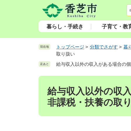
ペ
メ
ー
ニ
ジ
ュ
の
ー
暮らし・手続き
子育て・教
先
を
頭
飛
で
ば
トップページ
>
分類でさがす
>
暮
現在地
す
し
取り扱い
。
て
給与収入以外の収入がある場合の個
足あと
本
文
本
へ
文
給与収入以外の収
非課税・扶養の取