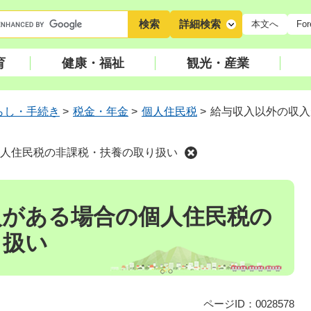
キ
詳細検索
本文へ
For
ー
ワ
育
健康・福祉
観光・産業
ー
ド
検
らし・手続き
>
税金・年金
>
個人住民税
>
給与収入以外の収入
索
人住民税の非課税・扶養の取り扱い
入がある場合の個人住民税の
り扱い
ページID：0028578