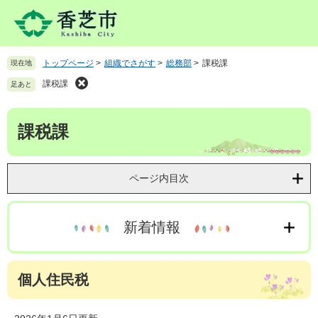
ペ
メ
ー
ニ
ジ
ュ
の
ー
トップページ
>
組織でさがす
>
総務部
>
課税課
現在地
先
を
頭
飛
課税課
足あと
で
ば
す
し
本
。
て
課税課
文
本
文
へ
ページ内目次
新着情報
個人住民税