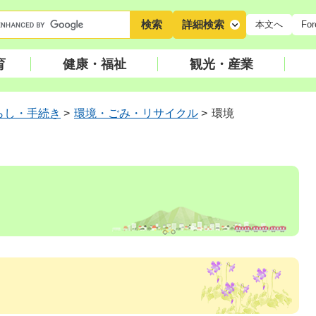
キ
詳細検索
本文へ
For
ー
ワ
育
健康・福祉
観光・産業
ー
ド
検
らし・手続き
>
環境・ごみ・リサイクル
>
環境
索