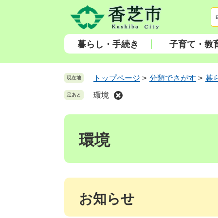
ペ
メ
ー
ニ
ジ
ュ
の
ー
暮らし・手続き
子育て・教
先
を
頭
飛
で
ば
トップページ
>
分類でさがす
>
暮
現在地
す
し
環境
足あと
。
て
本
本
文
文
へ
環境
お知らせ