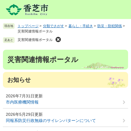
ペ
メ
ー
ニ
ジ
ュ
の
ー
トップページ
>
分類でさがす
>
暮らし・手続き
>
防災・防犯関係
>
現在地
先
を
災害関連情報ポータル
頭
飛
で
ば
災害関連情報ポータル
足あと
す
し
。
て
本
災害関連情報ポータル
本
文
文
へ
お知らせ
2026年7月31日更新
市内医療機関情報
2026年5月29日更新
同報系防災行政無線のサイレンパターンについて