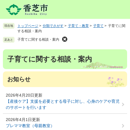
ペ
メ
ー
ニ
ジ
ュ
の
ー
トップページ
>
分類でさがす
>
子育て・教育
>
子育て
>
子育てに関
現在地
先
を
する相談・案内
頭
飛
で
ば
子育てに関する相談・案内
足あと
す
し
。
て
本
子育てに関する相談・案内
本
文
文
へ
お知らせ
2026年4月20日更新
【産後ケア】支援を必要とする母子に対し、心身のケアや育児
のサポートを行います
2026年4月1日更新
プレママ教室（母親教室）