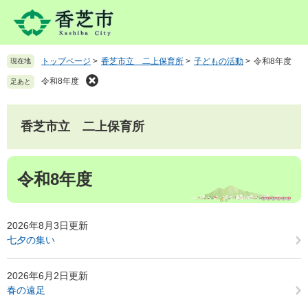
ペ
メ
ー
ニ
ジ
ュ
の
ー
トップページ
>
香芝市立 二上保育所
>
子どもの活動
>
令和8年度
現在地
先
を
頭
飛
令和8年度
足あと
で
ば
す
し
。
て
香芝市立 二上保育所
本
文
本
へ
令和8年度
文
2026年8月3日更新
七夕の集い
2026年6月2日更新
春の遠足