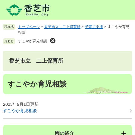
ペ
メ
ー
ニ
ジ
ュ
の
ー
トップページ
>
香芝市立 二上保育所
>
子育て支援
>
すこやか育児
現在地
先
を
相談
頭
飛
で
ば
すこやか育児相談
足あと
す
し
。
て
本
香芝市立 二上保育所
文
へ
本
すこやか育児相談
文
2023年5月1日更新
すこやか育児相談
園の紹介