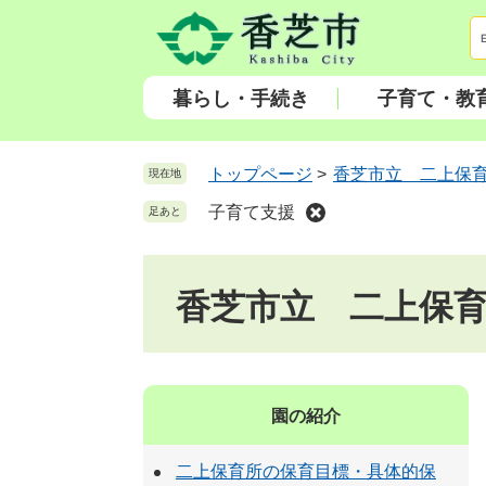
ペ
メ
ー
ニ
ジ
ュ
の
ー
暮らし・手続き
子育て・教
先
を
頭
飛
で
ば
トップページ
>
香芝市立 二上保
現在地
す
し
子育て支援
足あと
。
て
本
文
香芝市立 二上保
へ
園の紹介
二上保育所の保育目標・具体的保