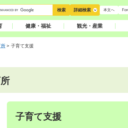
キ
詳細検索
本文へ
For
ー
ワ
育
健康・福祉
観光・産業
ー
ド
検
育所
>
子育て支援
索
育所
本
文
子育て支援