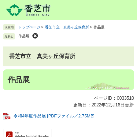
ペ
メ
ー
ニ
ジ
ュ
の
ー
トップページ
>
香芝市立 真美ヶ丘保育所
>
作品展
現在地
先
を
頭
飛
作品展
足あと
で
ば
す
し
。
て
香芝市立 真美ヶ丘保育所
本
文
本
へ
作品展
文
ページID：0033510
更新日：2022年12月16日更新
令和4年度作品展 [PDFファイル／2.75MB]