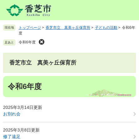
ペ
メ
ー
ニ
ジ
ュ
の
ー
トップページ
>
香芝市立 真美ヶ丘保育所
>
子どもの活動
>
令和6年
現在地
先
を
度
頭
飛
で
ば
令和6年度
足あと
す
し
。
て
本
香芝市立 真美ヶ丘保育所
文
へ
本
令和6年度
文
2025年3月14日更新
お別れ会
2025年3月8日更新
修了遠足