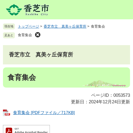
ペ
メ
ー
ニ
ジ
ュ
の
ー
トップページ
>
香芝市立 真美ヶ丘保育所
>
食育集会
現在地
先
を
頭
飛
食育集会
足あと
で
ば
す
し
。
て
香芝市立 真美ヶ丘保育所
本
文
本
へ
食育集会
文
ページID：0053573
更新日：2024年12月24日更新
食育集会 [PDFファイル／717KB]